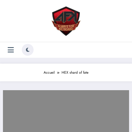
Aller
au
contenu
Accueil
HEX shard of fate