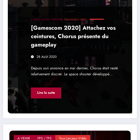
A VENIR
ACTION / AVENTURE
TOUS LES JEUX VIDÉO
[Gamescom 2020] Attachez vos
ceintures, Chorus présente du
gameplay
28 Août 2020
Depuis son annonce en mai dernier, Chorus était resté
relativement discret. Le space shooter développé…
Lire la suite
A VENIR
FPS / TPS
Tous Les Jeux Vidéo