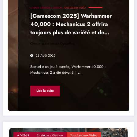
A VENIR
STRATÉGIE / GESTION
TOUS LES JEUX VIDÉO
[Gamescom 2025] Warhammer
40,000 : Mechanicus 2 offrira
toujours plus de variété et de
rejouabilité
Omnimessie versus Dynasties
23 Août 2025
Sequel d'un jeu à succès, Warhammer 40,000 :
Mechanicus 2 a été dévoilé il y…
Lire la suite
A VENIR
Stratégie / Gestion
Tous Les Jeux Vidéo