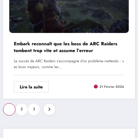
Embark reconnaît que les boss de ARC Raiders
tombent trop vite et assume l’erreur
Le succès de ARC Raiders s’accompagne d’un problème inattendu : s
es boss majeurs, comme les…
Lire la suite
21 Février 2026
Pagination
1
2
3
des
publications