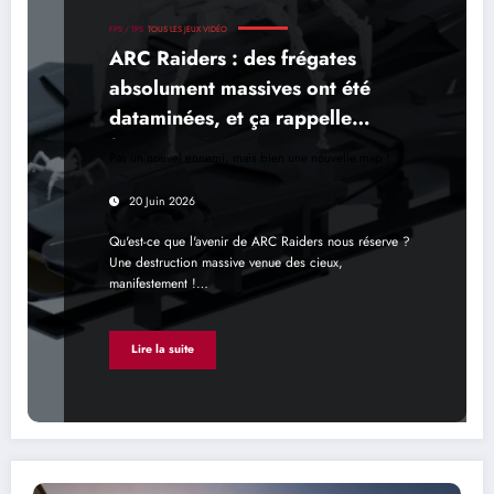
FPS / TPS
TOUS LES JEUX VIDÉO
ARC Raiders : des frégates
absolument massives ont été
dataminées, et ça rappelle
fortement la Première Vague
Pas un nouvel ennemi, mais bien une nouvelle map !
20 Juin 2026
Qu'est-ce que l'avenir de ARC Raiders nous réserve ?
Une destruction massive venue des cieux,
manifestement !…
Lire la suite