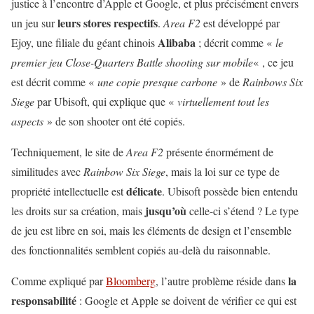
justice à l’encontre d’Apple et Google, et plus précisément envers
leurs stores respectifs
un jeu sur
.
Area F2
est développé par
Alibaba
Ejoy, une filiale du géant chinois
; décrit comme «
le
premier jeu Close-Quarters Battle shooting sur mobile
« , ce jeu
est décrit comme «
une copie presque carbone
» de
Rainbows Six
Siege
par Ubisoft, qui explique que «
virtuellement tout les
aspects
» de son shooter ont été copiés.
Techniquement, le site de
Area F2
présente énormément de
similitudes avec
Rainbow Six Siege
, mais la loi sur ce type de
délicate
propriété intellectuelle est
. Ubisoft possède bien entendu
jusqu’où
les droits sur sa création, mais
celle-ci s’étend ? Le type
de jeu est libre en soi, mais les éléments de design et l’ensemble
des fonctionnalités semblent copiés au-delà du raisonnable.
la
Comme expliqué par
Bloomberg
, l’autre problème réside dans
responsabilité
: Google et Apple se doivent de vérifier ce qui est