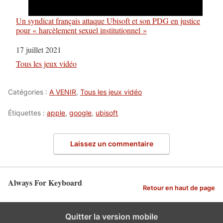
Un syndicat français attaque Ubisoft et son PDG en justice
pour « harcèlement sexuel institutionnel »
Date
17 juillet 2021
Par rapport à
Tous les jeux vidéo
Catégories :
A VENIR
,
Tous les jeux vidéo
Étiquettes :
apple
,
google
,
ubisoft
Laissez un commentaire
Always For Keyboard
Retour en haut de page
Quitter la version mobile