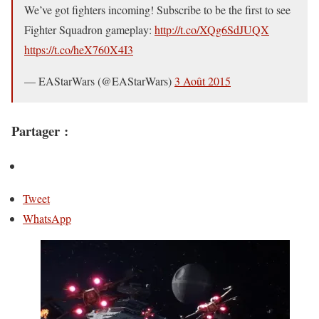
We’ve got fighters incoming! Subscribe to be the first to see
Fighter Squadron gameplay:
http://t.co/XQg6SdJUQX
https://t.co/heX760X4I3
— EAStarWars (@EAStarWars)
3 Août 2015
Partager :
Tweet
WhatsApp