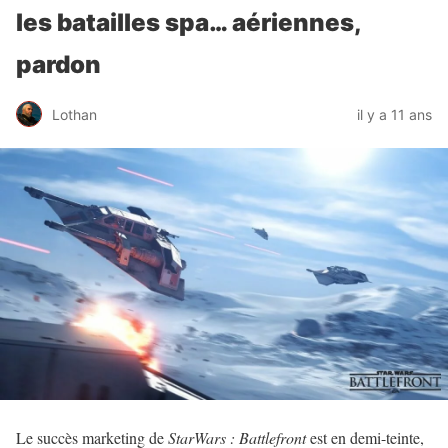
les batailles spa… aériennes,
pardon
Lothan
il y a 11 ans
Le succès marketing de
StarWars : Battlefront
est en demi-teinte,