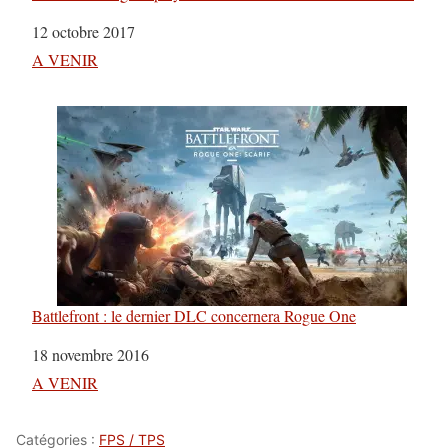
Date
12 octobre 2017
Par rapport à
A VENIR
Battlefront : le dernier DLC concernera Rogue One
Date
18 novembre 2016
Par rapport à
A VENIR
Catégories :
FPS / TPS