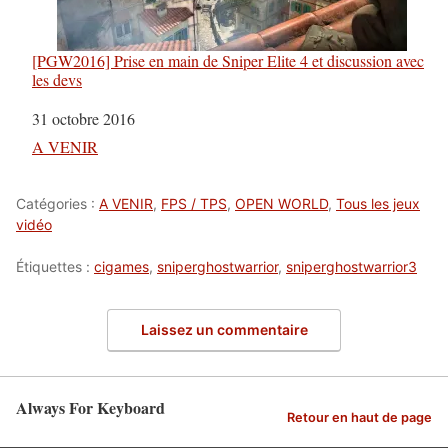
[PGW2016] Prise en main de Sniper Elite 4 et discussion avec
les devs
Date
31 octobre 2016
Par rapport à
A VENIR
Catégories :
A VENIR
,
FPS / TPS
,
OPEN WORLD
,
Tous les jeux
vidéo
Étiquettes :
cigames
,
sniperghostwarrior
,
sniperghostwarrior3
Laissez un commentaire
Always For Keyboard
Retour en haut de page