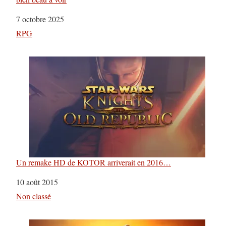
Date
7 octobre 2025
Par rapport à
RPG
Un remake HD de KOTOR arriverait en 2016…
Date
10 août 2015
Par rapport à
Non classé