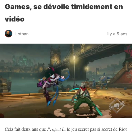
Games, se dévoile timidement en
vidéo
Lothan
il y a 5 ans
Cela fait deux ans que
Project L
, le jeu secret pas si secret de Riot