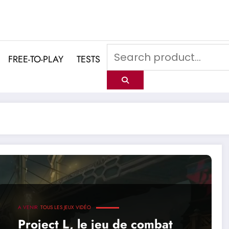
FREE-TO-PLAY
TESTS
A VENIR
TOUS LES JEUX VIDÉO
Project L, le jeu de combat