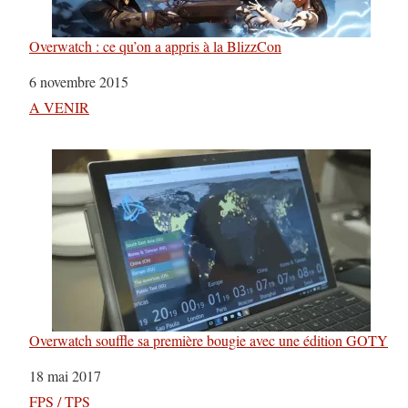
Overwatch : ce qu’on a appris à la BlizzCon
Date
6 novembre 2015
Par rapport à
A VENIR
Overwatch souffle sa première bougie avec une édition GOTY
Date
18 mai 2017
Par rapport à
FPS / TPS