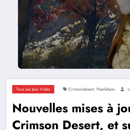
,
Tous Les Jeux Vidéo
Crimsondesert
Pearlabyss
L
Nouvelles mises à j
Crimson Desert, et s