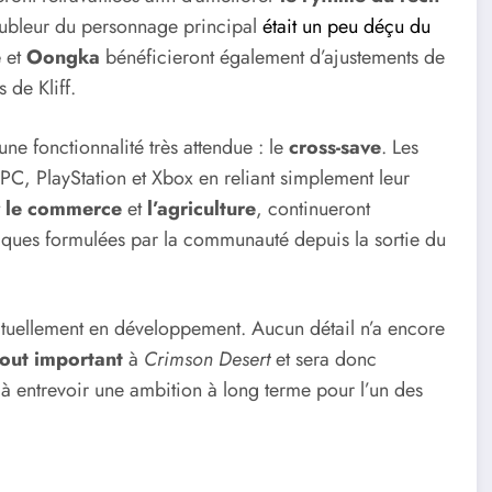
bleur du personnage principal
était un peu déçu du
e
et
Oongka
bénéficieront également d’ajustements de
 de Kliff.
une fonctionnalité très attendue : le
cross-save
. Les
 PC, PlayStation et Xbox en reliant simplement leur
t
le commerce
et
l’agriculture
, continueront
iques formulées par la communauté depuis la sortie du
ctuellement en développement. Aucun détail n’a encore
jout important
à
Crimson Desert
et sera donc
jà entrevoir une ambition à long terme pour l’un des