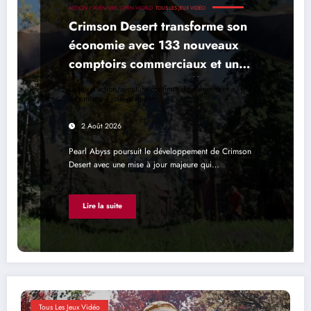
ACTION / AVENTURE
OPEN WORLD
TOUS LES JEUX VIDÉO
Crimson Desert transforme son
économie avec 133 nouveaux
comptoirs commerciaux et un
véritable système d’offre et de
Le jeu d'action/aventure continue de s'améliorer au grés
demande
des mises à jour gratuites
2 Août 2026
Pearl Abyss poursuit le développement de Crimson
Desert avec une mise à jour majeure qui…
Lire la suite
Tous Les Jeux Vidéo