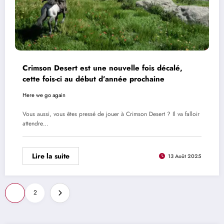
Crimson Desert est une nouvelle fois décalé,
cette fois-ci au début d’année prochaine
Here we go again
Vous aussi, vous êtes pressé de jouer à Crimson Desert ? Il va falloir
attendre…
Lire la suite
13 Août 2025
Pagination
1
2
des
publications