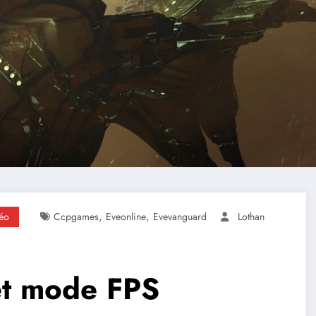
,
,
déo
Ccpgames
Eveonline
Evevanguard
Lothan
et mode FPS