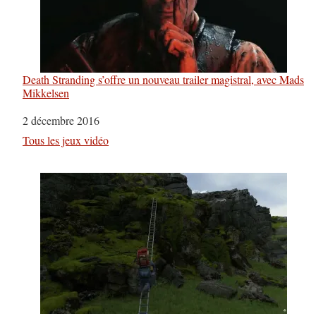
Death Stranding s’offre un nouveau trailer magistral, avec Mads
Mikkelsen
Date
2 décembre 2016
Par rapport à
Tous les jeux vidéo