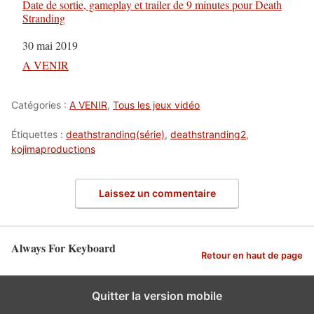
Date de sortie, gameplay et trailer de 9 minutes pour Death
Stranding
Date
30 mai 2019
Par rapport à
A VENIR
Catégories :
A VENIR
,
Tous les jeux vidéo
Étiquettes :
deathstranding(série)
,
deathstranding2
,
kojimaproductions
Laissez un commentaire
Always For Keyboard
Retour en haut de page
Quitter la version mobile