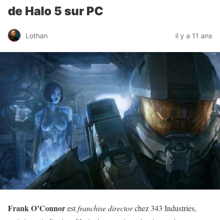
de Halo 5 sur PC
Lothan
il y a 11 ans
Frank O’Connor
est
franchise director
chez 343 Industries,