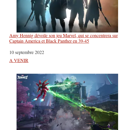
Amy Hennig dévoile son jeu Marvel, qui se concentrera sur
Captain America et Black Panther en 39-45
Date
10 septembre 2022
Par rapport à
A VENIR