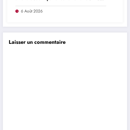
n’était pas du tout le jeu que nous
voulions créer »
6 Août 2026
Laisser un commentaire