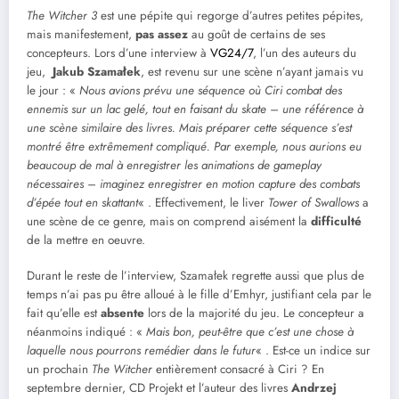
The Witcher 3
est une pépite qui regorge d’autres petites pépites,
mais manifestement,
pas assez
au goût de certains de ses
concepteurs. Lors d’une interview à
VG24/7
, l’un des auteurs du
jeu,
Jakub Szamałek
, est revenu sur une scène n’ayant jamais vu
le jour : «
Nous avions prévu une séquence où Ciri combat des
ennemis sur un lac gelé, tout en faisant du skate – une référence à
une scène similaire des livres. Mais préparer cette séquence s’est
montré être extrêmement compliqué. Par exemple, nous aurions eu
beaucoup de mal à enregistrer les animations de gameplay
nécessaires – imaginez enregistrer en motion capture des combats
d’épée tout en skattant
« . Effectivement, le liver
Tower of Swallows
a
une scène de ce genre, mais on comprend aisément la
difficulté
de la mettre en oeuvre.
Durant le reste de l’interview, Szamałek regrette aussi que plus de
temps n’ai pas pu être alloué à le fille d’Emhyr, justifiant cela par le
fait qu’elle est
absente
lors de la majorité du jeu. Le concepteur a
néanmoins indiqué : «
Mais bon, peut-être que c’est une chose à
laquelle nous pourrons remédier dans le futur
« . Est-ce un indice sur
un prochain
The Witcher
entièrement consacré à Ciri ? En
septembre dernier, CD Projekt et l’auteur des livres
Andrzej