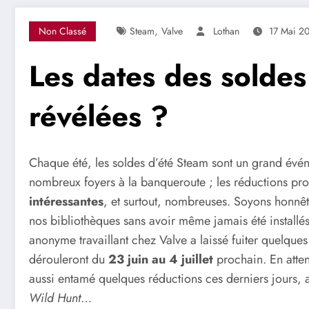
,
Non Classé
Steam
Valve
Lothan
17 Mai 2
Les dates des solde
révélées ?
Chaque été, les soldes d’été Steam sont un grand évén
nombreux foyers à la banqueroute ; les réductions p
intéressantes
, et surtout, nombreuses. Soyons honn
nos bibliothèques sans avoir même jamais été installés
anonyme travaillant chez Valve a laissé fuiter quelques i
dérouleront du
23 juin au 4 juillet
prochain. En atten
aussi entamé quelques réductions ces derniers jours, 
Wild Hunt
…