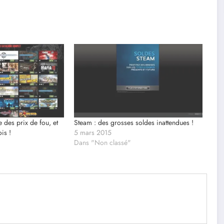
 des prix de fou, et
Steam : des grosses soldes inattendues !
ois !
5 mars 2015
Dans "Non classé"