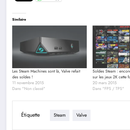
Similaire
Les Steam Machines sont là, Valve refait
Soldes Steam : encore
des soldes !
sur les jeux 2K cette f
11 novembre 2015
20 mars 2015
Dans "Non classé"
Dans "FPS / TPS"
Étiquette
Steam
Valve