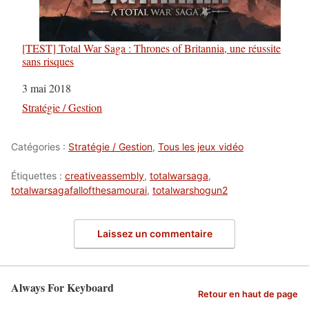
[TEST] Total War Saga : Thrones of Britannia, une réussite
sans risques
Date
3 mai 2018
Par rapport à
Stratégie / Gestion
Catégories :
Stratégie / Gestion
,
Tous les jeux vidéo
Étiquettes :
creativeassembly
,
totalwarsaga
,
totalwarsagafallofthesamourai
,
totalwarshogun2
Laissez un commentaire
Always For Keyboard
Retour en haut de page