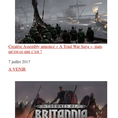
Creative Assembly annonce « A Total War Saga », mais
qu’est-ce que c’est ?
Date
7 juillet 2017
Par rapport à
A VENIR