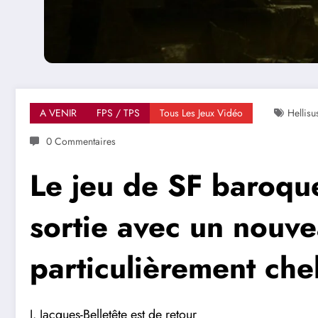
A VENIR
FPS / TPS
Tous Les Jeux Vidéo
Hellisu
0 Commentaires
Le jeu de SF baroque
sortie avec un nouve
particulièrement che
J. Jacques-Belletête est de retour