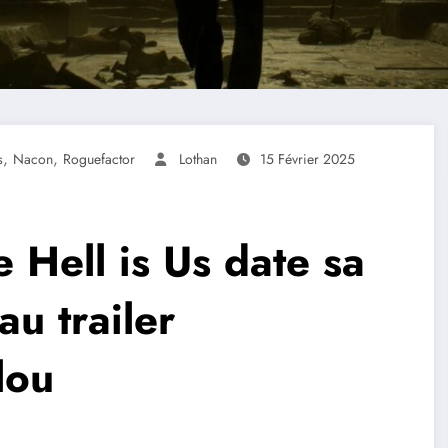
,
,
s
Nacon
Roguefactor
Lothan
15 Février 2025
 Hell is Us date sa
au trailer
lou