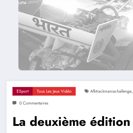
ESport
Tous Les Jeux Vidéo
Afktrackmaniachallenge
0 Commentaires
La deuxième édition