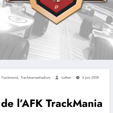
,
,
Trackmania
Trackmaniastradium
Lothan
5 Juin 2018
 de l’AFK TrackMania