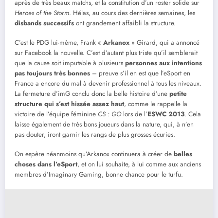
après de très beaux matchs, et la constitution d’un roster solide sur
Heroes of the Storm
. Hélas, au cours des dernières semaines, les
disbands successifs
ont grandement affaibli la structure.
C’est le PDG lui-même, Frank «
Arkanox
» Girard, qui a annoncé
sur Facebook la nouvelle. C’est d’autant plus triste qu’il semblerait
que la cause soit imputable à plusieurs
personnes aux intentions
pas toujours très bonnes
– preuve s’il en est que l’eSport en
France a encore du mal à devenir professionnel à tous les niveaux.
La fermeture d’imG conclu donc la belle histoire d’une
petite
structure qui s’est hissée assez haut
, comme le rappelle la
victoire de l’équipe féminine
CS : GO
lors de l’
ESWC 2013
. Cela
laisse également de très bons joueurs dans la nature, qui, à n’en
pas douter, iront garnir les rangs de plus grosses écuries.
On espère néanmoins qu’Arkanox continuera à créer de
belles
choses dans l’eSport
, et on lui souhaite, à lui comme aux anciens
membres d’Imaginary Gaming, bonne chance pour le turfu.