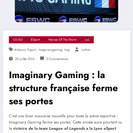
CS:GO
ESport
Heroes Of The Storm
LoL
,
,
,
Arkanox
Esport
Imaginarygaming
Img
Lothan
20 Juillet 2015
0 Commentaires
Imaginary Gaming : la
structure française ferme
ses portes
C’est une bien mauvaise nouvelle pour toute la scène esportive :
Imaginary Gaming ferme ses portes. Cette année aura pourtant vu
la
victoire de la team
League of Legends
a la Lyon eSport