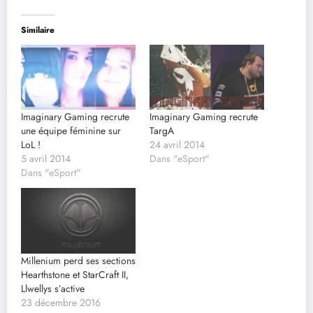
Similaire
Imaginary Gaming recrute
Imaginary Gaming recrute
une équipe féminine sur
TargA
LoL !
24 avril 2014
5 avril 2014
Dans "eSport"
Dans "eSport"
Millenium perd ses sections
Hearthstone et StarCraft II,
Llwellys s’active
23 décembre 2016