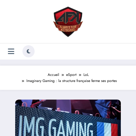
Aller
au
contenu
Accueil
eSport
LoL
Imaginary Gaming : la structure française ferme ses portes