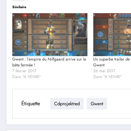
Similaire
Gwent : l’empire du Nilfgaard arrive sur la
Un superbe trailer de
bêta fermée !
Gwent
7 février 2017
26 mai 2017
Dans "A VENIR"
Dans "A VENIR"
Étiquette
Cdprojektred
Gwent