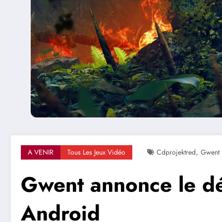
,
A VENIR
Tous Les Jeux Vidéo
Cdprojektred
Gwent
Gwent annonce le dé
Android