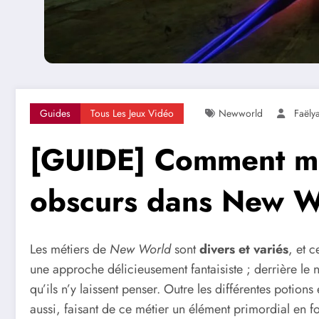
Guides
Tous Les Jeux Vidéo
Newworld
Faëly
[GUIDE] Comment mon
obscurs dans New W
Les métiers de
New World
sont
divers et variés
, et 
une approche délicieusement fantaisiste ; derrière le
qu’ils n’y laissent penser. Outre les différentes potion
aussi, faisant de ce métier un élément primordial en fo