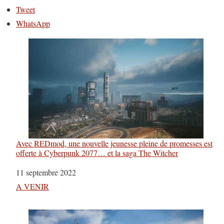
Tweet
WhatsApp
Avec REDmod, une nouvelle jeunesse pleine de promesses est
offerte à Cyberpunk 2077… et la saga The Witcher
Date
11 septembre 2022
Par rapport à
A VENIR