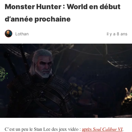
Monster Hunter : World en début
d’année prochaine
Lothan
il y a 8 ans
C’est un peu le Stan Lee des jeux vidéo :
après
Soul Calibur VI
,