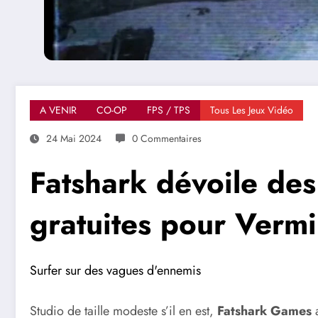
A VENIR
CO-OP
FPS / TPS
Tous Les Jeux Vidéo
24 Mai 2024
0 Commentaires
Fatshark dévoile de
gratuites pour Vermi
Surfer sur des vagues d'ennemis
Studio de taille modeste s’il en est,
Fatshark Games
a