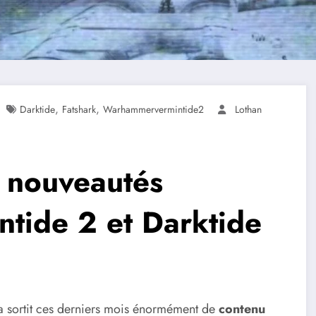
,
,
Darktide
Fatshark
Warhammervermintide2
Lothan
s nouveautés
ntide 2 et Darktide
 sortit ces derniers mois énormément de
contenu