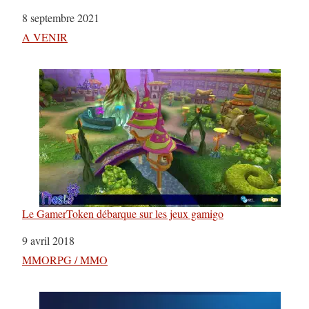
Date
8 septembre 2021
Par rapport à
A VENIR
Le GamerToken débarque sur les jeux gamigo
Date
9 avril 2018
Par rapport à
MMORPG / MMO