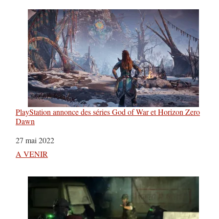
PlayStation annonce des séries God of War et Horizon Zero
Dawn
Date
27 mai 2022
Par rapport à
A VENIR