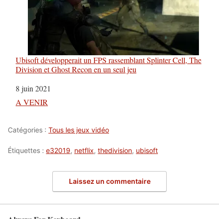
Ubisoft développerait un FPS rassemblant Splinter Cell, The
Division et Ghost Recon en un seul jeu
Date
8 juin 2021
Par rapport à
A VENIR
Catégories :
Tous les jeux vidéo
Étiquettes :
e32019
,
netflix
,
thedivision
,
ubisoft
Laissez un commentaire