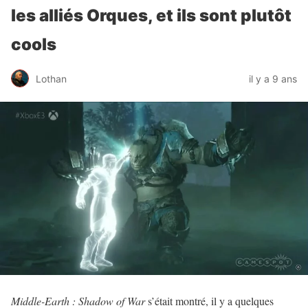
les alliés Orques, et ils sont plutôt
cools
Lothan
il y a 9 ans
Middle-Earth : Shadow of War
s’était montré, il y a quelques