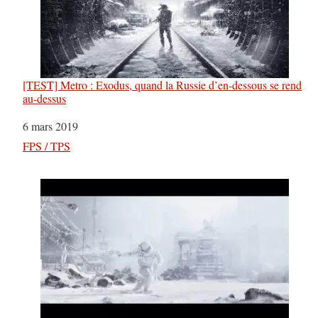
[TEST] Metro : Exodus, quand la Russie d’en-dessous se rend
au-dessus
Date
6 mars 2019
Par rapport à
FPS / TPS