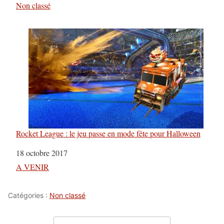
Par rapport à
Non classé
Rocket League : le jeu passe en mode fête pour Halloween
Date
18 octobre 2017
Par rapport à
A VENIR
Catégories :
Non classé