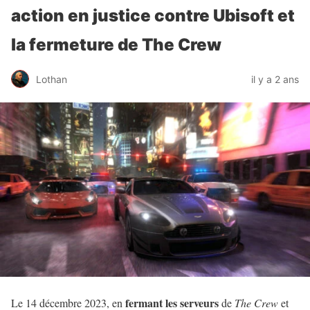
action en justice contre Ubisoft et
la fermeture de The Crew
Lothan
il y a 2 ans
fermant les serveurs
Le 14 décembre 2023, en
de
The Crew
et