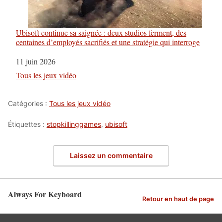
Ubisoft continue sa saignée : deux studios ferment, des
centaines d’employés sacrifiés et une stratégie qui interroge
Date
11 juin 2026
Par rapport à
Tous les jeux vidéo
Catégories :
Tous les jeux vidéo
Étiquettes :
stopkillinggames
,
ubisoft
Laissez un commentaire
Always For Keyboard
Retour en haut de page