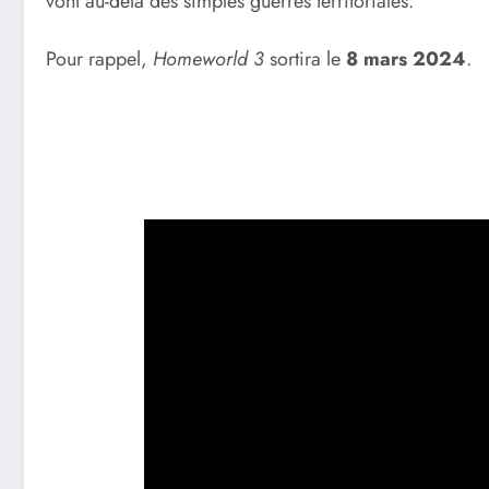
vont au-delà des simples guerres territoriales.
Pour rappel,
Homeworld 3
sortira le
8 mars 2024
.