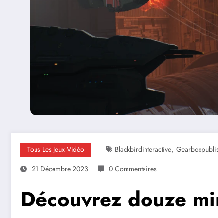
,
Tous Les Jeux Vidéo
Blackbirdinteractive
Gearboxpubli
21 Décembre 2023
0 Commentaires
Découvrez douze min