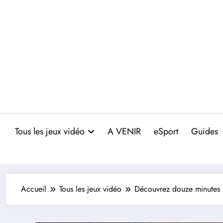
Aller
au
contenu
Tous les jeux vidéo
A VENIR
eSport
Guides
Accueil
Tous les jeux vidéo
Découvrez douze minutes s