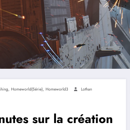
,
,
shing
Homeworld(série)
Homeworld3
Lothan
utes sur la création