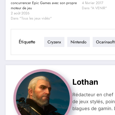
concurrencer Epic Games avec son propre
4 février 2017
moteur de jeu
Dans "A VENIR"
2 août 2026
Dans "Tous les jeux vidéo"
Étiquette
Cryzenx
Nintendo
Ocarinaoft
Lothan
Rédacteur en chef 
de jeux stylés, poin
blagues de gamin. 