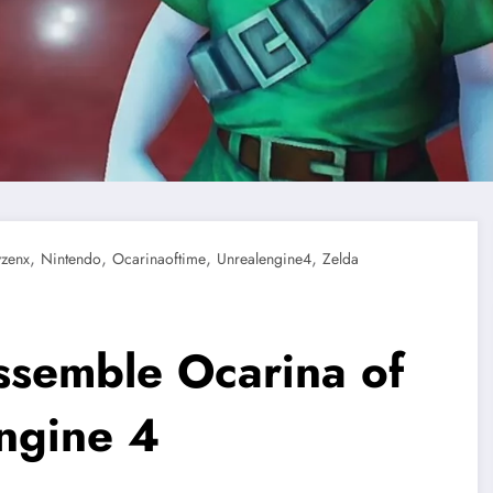
,
,
,
,
yzenx
Nintendo
Ocarinaoftime
Unrealengine4
Zelda
ssemble Ocarina of
Engine 4