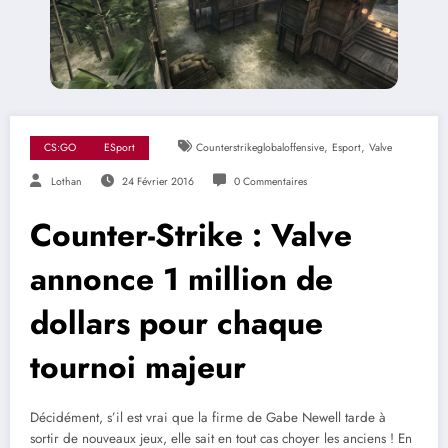
,
,
CS:GO
ESport
Counterstrikeglobaloffensive
Esport
Valve
Lothan
24 Février 2016
0 Commentaires
Counter-Strike : Valve
annonce 1 million de
dollars pour chaque
tournoi majeur
Décidément, s’il est vrai que la firme de Gabe Newell tarde à
sortir de nouveaux jeux, elle sait en tout cas choyer les anciens ! En