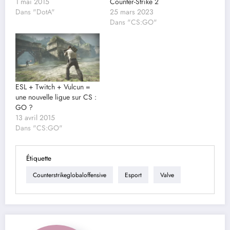
1 mai 2015
Counter-Strike 2
Dans "DotA"
25 mars 2023
Dans "CS:GO"
ESL + Twitch + Vulcun =
une nouvelle ligue sur CS :
GO ?
13 avril 2015
Dans "CS:GO"
Étiquette
Counterstrikeglobaloffensive
Esport
Valve