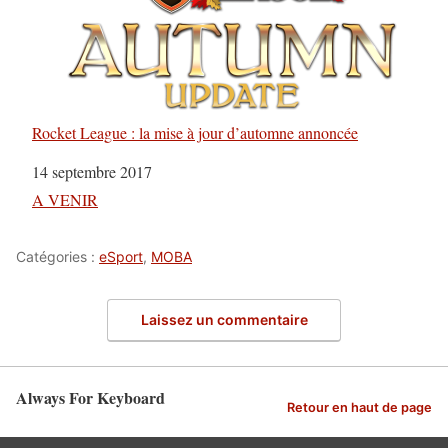
Rocket League : la mise à jour d’automne annoncée
Date
14 septembre 2017
Par rapport à
A VENIR
Catégories :
eSport
,
MOBA
Laissez un commentaire
Always For Keyboard
Retour en haut de page