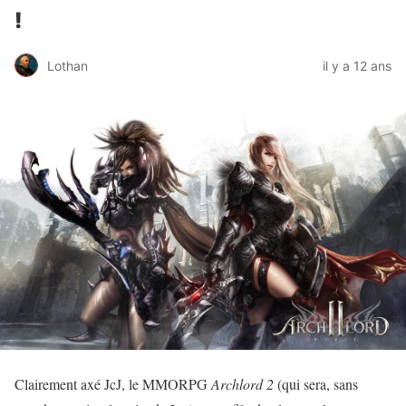
!
Lothan
il y a 12 ans
Clairement axé JcJ, le MMORPG
Archlord 2
(qui sera, sans