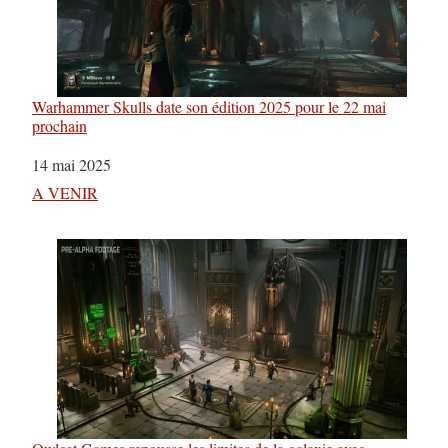
Warhammer Skulls date son édition 2025 pour le 22 mai
prochain
Date
14 mai 2025
Par rapport à
A VENIR