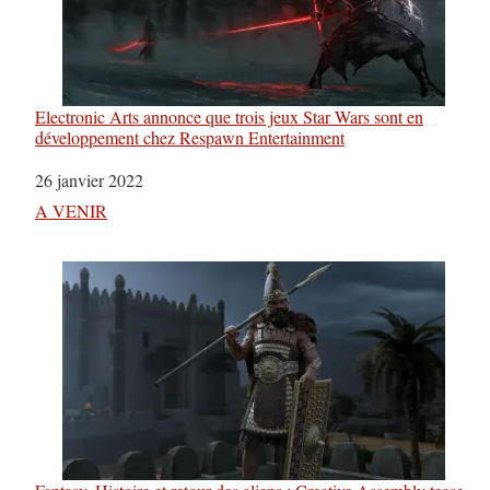
Electronic Arts annonce que trois jeux Star Wars sont en
développement chez Respawn Entertainment
Date
26 janvier 2022
Par rapport à
A VENIR