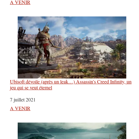
Par rapport à
A VENIR
Ubisoft dévoile (après un leak…) Assassin’s Creed Infinity, un
jeu qui se veut éternel
Date
7 juillet 2021
Par rapport à
A VENIR