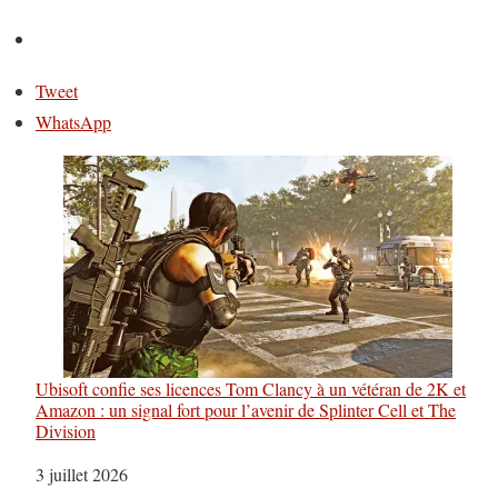
Tweet
WhatsApp
Ubisoft confie ses licences Tom Clancy à un vétéran de 2K et
Amazon : un signal fort pour l’avenir de Splinter Cell et The
Division
Date
3 juillet 2026