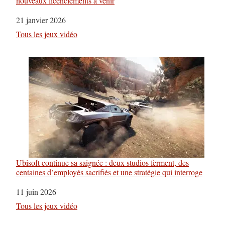
nouveaux licenciements à venir
Date
21 janvier 2026
Par rapport à
Tous les jeux vidéo
Ubisoft continue sa saignée : deux studios ferment, des
centaines d’employés sacrifiés et une stratégie qui interroge
Date
11 juin 2026
Par rapport à
Tous les jeux vidéo