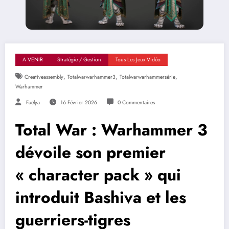
A VENIR
Stratégie / Gestion
Tous Les Jeux Vidéo
,
,
,
Creativeassembly
Totalwarwarhammer3
Totalwarwarhammersérie
Warhammer
Faëlya
16 Février 2026
0 Commentaires
Total War : Warhammer 3
dévoile son premier
« character pack » qui
introduit Bashiva et les
guerriers-tigres