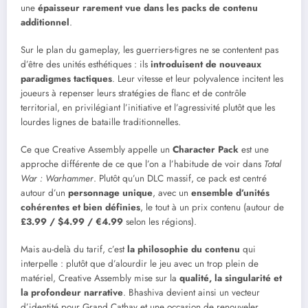
une
épaisseur rarement vue dans les packs de contenu
additionnel
.
Sur le plan du gameplay, les guerriers-tigres ne se contentent pas
d’être des unités esthétiques : ils
introduisent de nouveaux
paradigmes tactiques
. Leur vitesse et leur polyvalence incitent les
joueurs à repenser leurs stratégies de flanc et de contrôle
territorial, en privilégiant l’initiative et l’agressivité plutôt que les
lourdes lignes de bataille traditionnelles.
Ce que Creative Assembly appelle un
Character Pack
est une
approche différente de ce que l’on a l’habitude de voir dans
Total
War : Warhammer
. Plutôt qu’un DLC massif, ce pack est centré
autour d’un
personnage unique
, avec un
ensemble d’unités
cohérentes et bien définies
, le tout à un prix contenu (autour de
£3.99 / $4.99 / €4.99
selon les régions).
Mais au-delà du tarif, c’est
la philosophie du contenu
qui
interpelle : plutôt que d’alourdir le jeu avec un trop plein de
matériel, Creative Assembly mise sur la
qualité, la singularité et
la profondeur narrative
. Bhashiva devient ainsi un vecteur
d’identité pour Grand Cathay et une occasion de renouveler