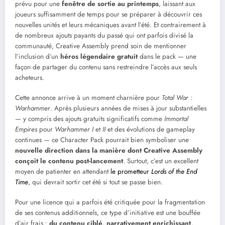
prévu pour une
fenêtre de sortie au printemps
, laissant aux
joueurs suffisamment de temps pour se préparer à découvrir ces
nouvelles unités et leurs mécaniques avant l’été. Et contrairement à
de nombreux ajouts payants du passé qui ont parfois divisé la
communauté, Creative Assembly prend soin de mentionner
l’inclusion d’un
héros légendaire gratuit
dans le pack — une
façon de partager du contenu sans restreindre l’accès aux seuls
acheteurs.
Cette annonce arrive à un moment charnière pour
Total War :
Warhammer
. Après plusieurs années de mises à jour substantielles
— y compris des ajouts gratuits significatifs comme
Immortal
Empires
pour
Warhammer I
et
II
et des évolutions de gameplay
continues — ce Character Pack pourrait bien symboliser une
nouvelle direction dans la manière dont Creative Assembly
conçoit le contenu post-lancement
. Surtout, c’est un excellent
moyen de patienter en attendant
le prometteur
Lords of the End
Time
, qui devrait sortir cet été si tout se passe bien.
Pour une licence qui a parfois été critiquée pour la fragmentation
de ses contenus additionnels, ce type d’initiative est une bouffée
d’air frais :
du contenu ciblé, narrativement enrichissant,