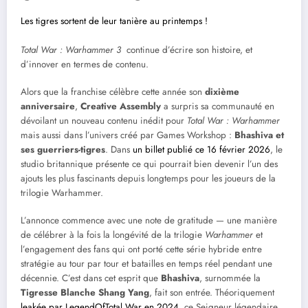
Les tigres sortent de leur tanière au printemps !
Total War : Warhammer 3
continue d’écrire son histoire, et
d’innover en termes de contenu.
Alors que la franchise célèbre cette année son
dixième
anniversaire
,
Creative Assembly
a surpris sa communauté en
dévoilant un nouveau contenu inédit pour
Total War : Warhammer
mais aussi dans l’univers créé par Games Workshop :
Bhashiva et
ses guerriers-tigres
. Dans
un billet publié ce 16 février 2026
, le
studio britannique présente ce qui pourrait bien devenir l’un des
ajouts les plus fascinants depuis longtemps pour les joueurs de la
trilogie Warhammer.
L’annonce commence avec une note de gratitude — une manière
de célébrer à la fois la longévité de la trilogie
Warhammer
et
l’engagement des fans qui ont porté cette série hybride entre
stratégie au tour par tour et batailles en temps réel pendant une
décennie. C’est dans cet esprit que
Bhashiva
, surnommée la
Tigresse Blanche Shang Yang
, fait son entrée. Théoriquement
leakée par LegendOfTotal War en 2024
, ce Seigneur légendaire