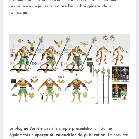
l’expérience de jeu sans rompre l’équilibre général de la
campagne.
Le blog ne s’arrête pas à la simple présentation : il donne
également un
aperçu du calendrier de publication
. Le pack est