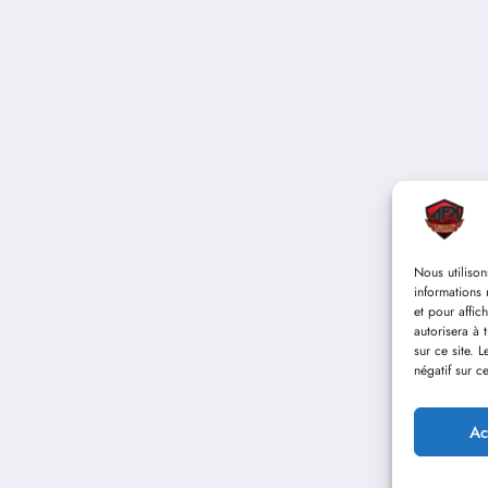
Nous utilison
informations 
et pour affic
autorisera à 
sur ce site. 
négatif sur ce
Ac