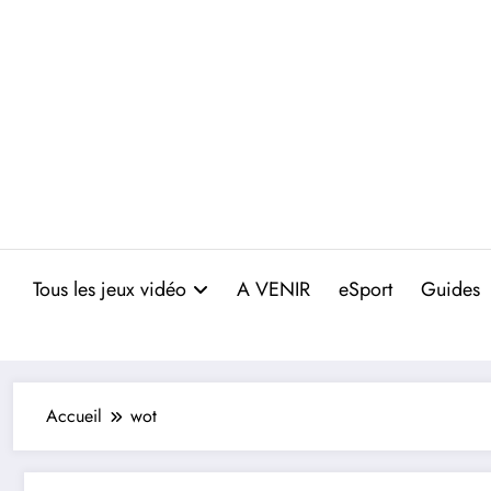
Aller
au
contenu
Tous les jeux vidéo
A VENIR
eSport
Guides
Accueil
wot