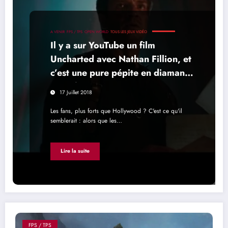
A VENIR
FPS / TPS
OPEN WORLD
TOUS LES JEUX VIDÉO
Il y a sur YouTube un film
Uncharted avec Nathan Fillion, et
c’est une pure pépite en diamant
massif
17 Juillet 2018
Les fans, plus forts que Hollywood ? C'est ce qu'il
semblerait : alors que les…
Lire la suite
FPS / TPS