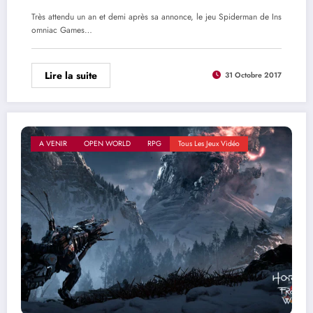
autres !
Très attendu un an et demi après sa annonce, le jeu Spiderman de Ins
omniac Games…
Lire la suite
31 Octobre 2017
A VENIR
OPEN WORLD
RPG
Tous Les Jeux Vidéo