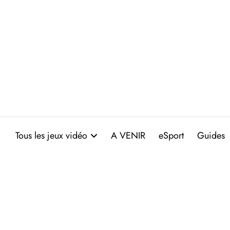
Aller
au
contenu
Tous les jeux vidéo
A VENIR
eSport
Guides