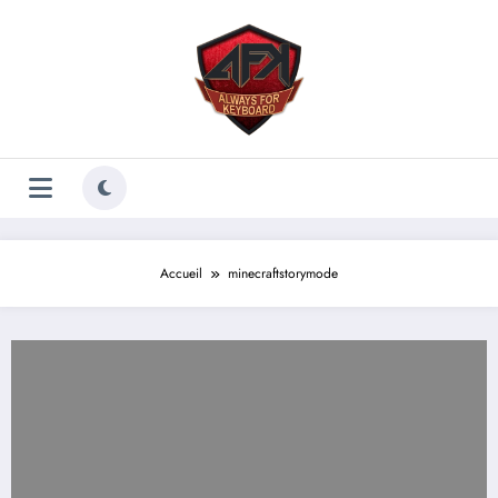
Aller
au
contenu
Accueil
minecraftstorymode