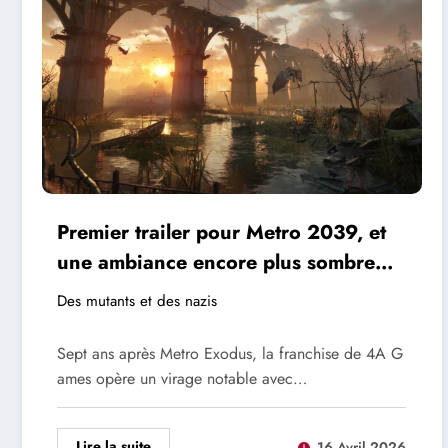
Premier trailer pour Metro 2039, et
une ambiance encore plus sombre
que le reste de la saga
Des mutants et des nazis
Sept ans après Metro Exodus, la franchise de 4A G
ames opère un virage notable avec…
Lire la suite
16 Avril 2026