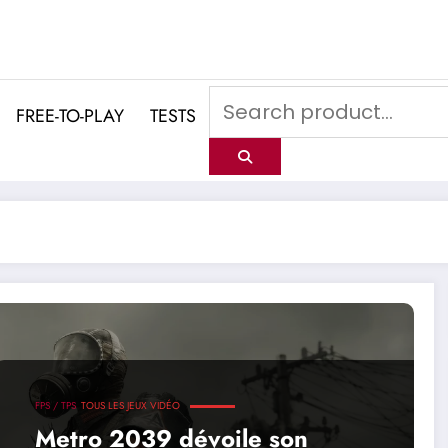
FREE-TO-PLAY
TESTS
FPS / TPS
TOUS LES JEUX VIDÉO
Metro 2039 dévoile son