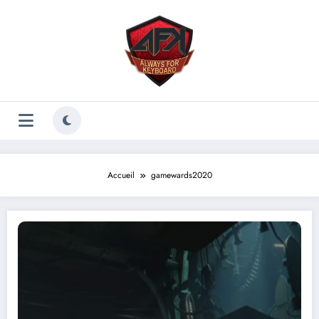
Aller
au
contenu
Accueil
gamewards2020